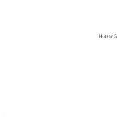
Single TanzClub Bronze
Single TanzClub Silber
Nutzen S