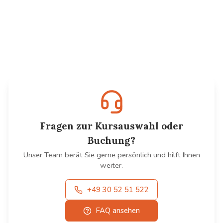
Gratis
Workshop
Probestunde im Grundkurs
Party
Sommertanzprogramm
Unverbindlich reinschnuppern
Silvester-Party
4 Tänze. 4 Wochen. Mehr Tanz.
Tanzen Sie mit uns ins neue Jahr!
Kurs finden
Mehr erfahren
Tickets sichern
Fragen zur Kursauswahl oder
Buchung?
Unser Team berät Sie gerne persönlich und hilft Ihnen
weiter.
+49 30 52 51 522
FAQ ansehen