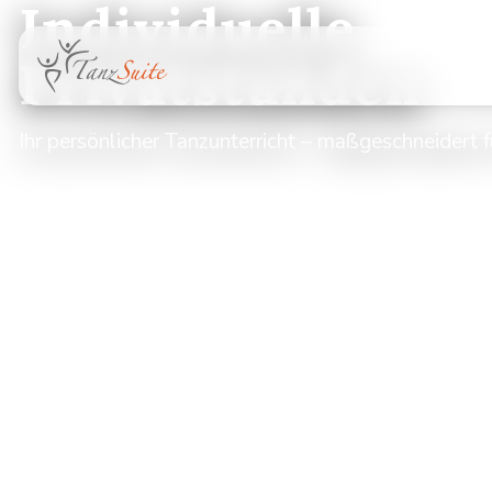
Individuelle
Privatstunden
Ihr persönlicher Tanzunterricht – maßgeschneidert f