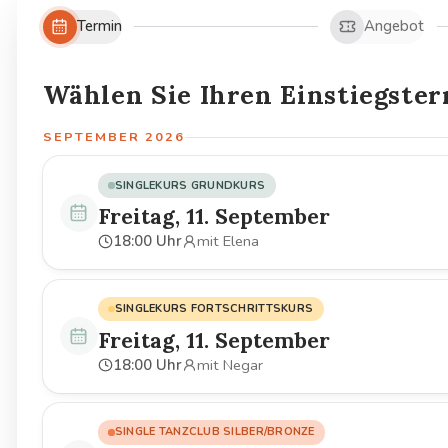
Termin
Angebot
Schritt 1 von 5: Termin
Wählen Sie Ihren Einstiegste
SEPTEMBER 2026
SINGLEKURS GRUNDKURS
Freitag,
11
.
September
18:00
Uhr
mit Elena
SINGLEKURS FORTSCHRITTSKURS
Freitag,
11
.
September
18:00
Uhr
mit Negar
SINGLE TANZCLUB SILBER/BRONZE