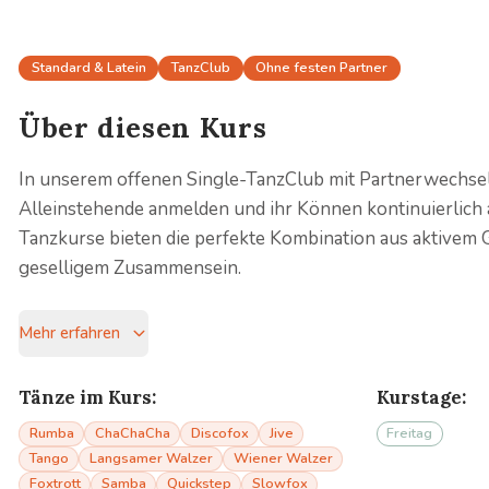
Standard & Latein
TanzClub
Ohne festen Partner
Über diesen Kurs
In unserem offenen Single-TanzClub mit Partnerwechse
Alleinstehende anmelden und ihr Können kontinuierlich
Tanzkurse bieten die perfekte Kombination aus aktivem
geselligem Zusammensein.
Mehr erfahren
Tänze im Kurs:
Kurstage:
Rumba
ChaChaCha
Discofox
Jive
Freitag
Tango
Langsamer Walzer
Wiener Walzer
Foxtrott
Samba
Quickstep
Slowfox