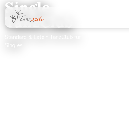
Single
TanzClub
Standard & Latein TanzClub für
Singles