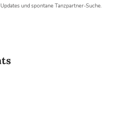
 Updates und spontane Tanzpartner-Suche.
ts
Partys & Bälle
Highlight
TanzSuite DanceBoatTour ⚓️