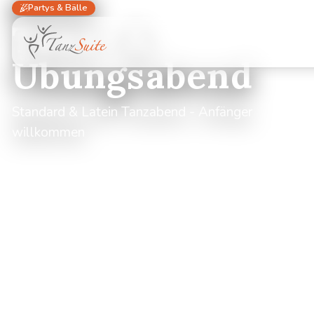
Partys & Bälle
Tanz- &
Übungsabend
Standard & Latein Tanzabend - Anfänger
willkommen