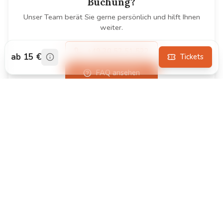
Buchung?
Unser Team berät Sie gerne persönlich und hilft Ihnen
weiter.
+49 30 52 51 522
ab 15 €
Tickets
FAQ ansehen
Paartanz lernen Berlin - Walzer, Rumba, Foxtrott in Berlins
Panorama Tanzschule am Strausberger Platz. Kurse für Paare,
Singles, Jugend & Senioren.