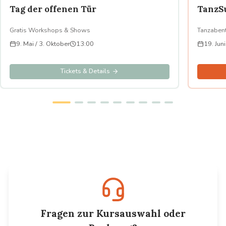
Tag der offenen Tür
TanzSu
Gratis Workshops & Shows
Tanzabent
9. Mai / 3. Oktober
13:00
19. Jun
Tickets & Details
Fragen zur Kursauswahl oder