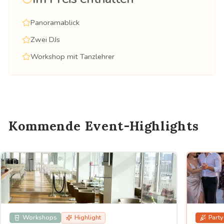
Panoramablick
Zwei DJs
Workshop mit Tanzlehrer
Kommende Event-Highlights
Workshops
Highlight
Party