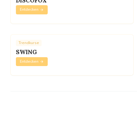
DISCOFOX
Entdecken
Trendkurse
SWING
Entdecken
Nutzen S