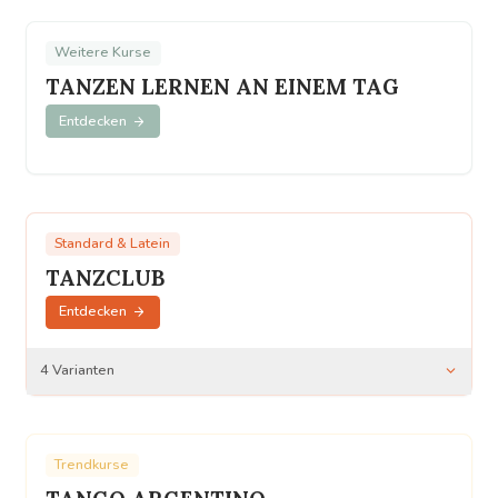
Salsa Trendkurs
Discofox Trendkurs
Weitere Kurse
Tango Argentino Trendkurs
TANZEN LERNEN AN EINEM TAG
Entdecken
Solo Latin Trendkurs
Swing Trendkurs
Standard & Latein
TANZCLUB
Entdecken
4
Varianten
TanzClub Bronze
TanzClub Silber
Trendkurse
TanzClub Gold