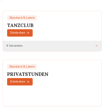
Standard & Latein
TANZCLUB
Entdecken
4
Varianten
TanzClub Bronze
TanzClub Silber
Standard & Latein
TanzClub Gold
PRIVATSTUNDEN
Entdecken
TanzClub Diamant