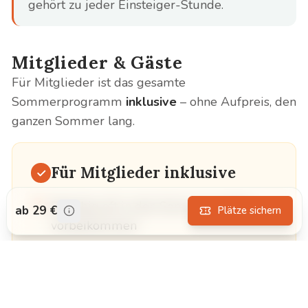
gehört zu jeder Einsteiger-Stunde.
Mitglieder & Gäste
Für Mitglieder ist das gesamte
Sommerprogramm
inklusive
– ohne Aufpreis, den
ganzen Sommer lang.
Für Mitglieder inklusive
Beliebig oft in den Sommerwochen
ab 29 €
Plätze sichern
vorbeikommen
Am eigenen Kursabend länger bleiben
und weitere Level mittanzen
An anderen Tagen den Tanz der Woche